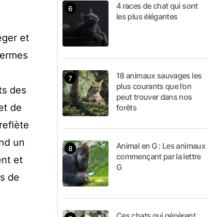
4 races de chat qui sont
les plus élégantes
éger et
fermes
18 animaux sauvages les
plus courants que l’on
ts des
peut trouver dans nos
et de
forêts
reflète
end un
Animal en G : Les animaux
commençant par la lettre
ent et
G
ns de
Ces chats qui génèrent