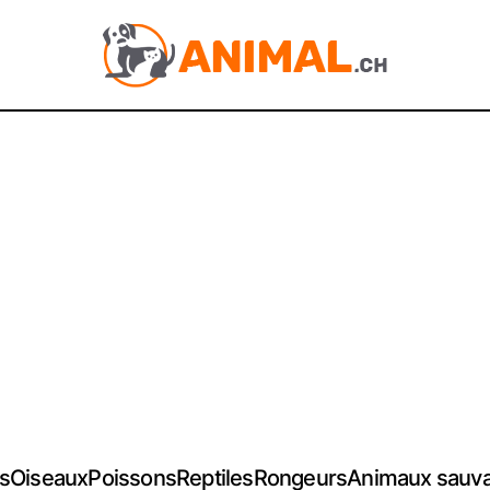
s
Oiseaux
Poissons
Reptiles
Rongeurs
Animaux sauv