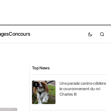
ages
Concours
Top News
Une parade canine célèbre
le couronnement du roi
Charles III