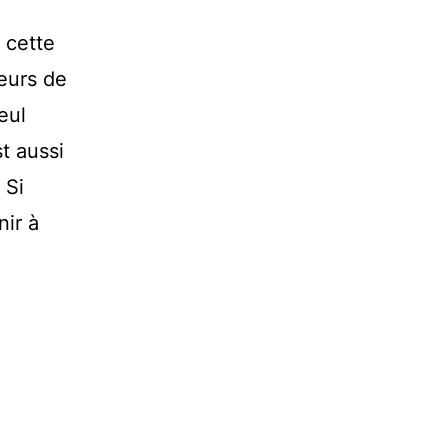
 cette
leurs de
eul
t aussi
 Si
nir à