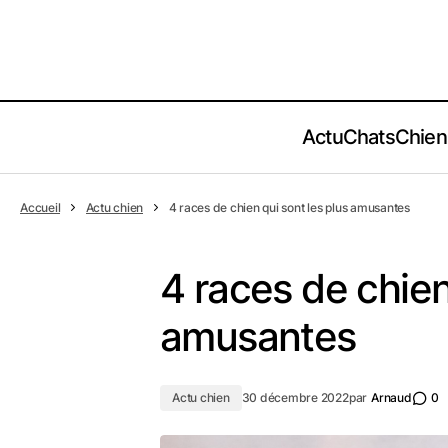
Actu
Chats
Chien
Accueil
Actu chien
4 races de chien qui sont les plus amusantes
4 races de chien
amusantes
Actu chien
30 décembre 2022
par
Arnaud
0