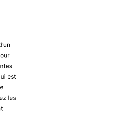
d’un
pour
antes
ui est
se
ez les
nt