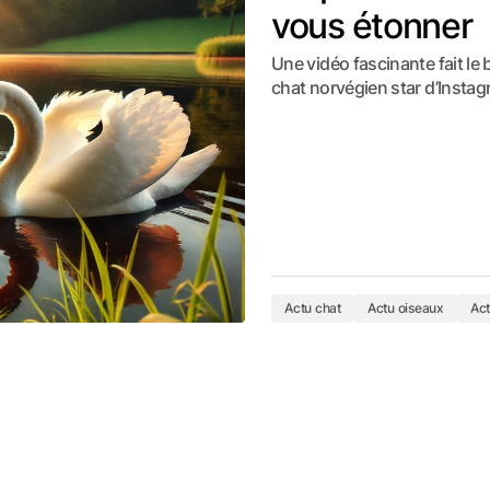
vous étonner
Une vidéo fascinante fait le
chat norvégien star d’Insta
Actu chat
Actu oiseaux
Act