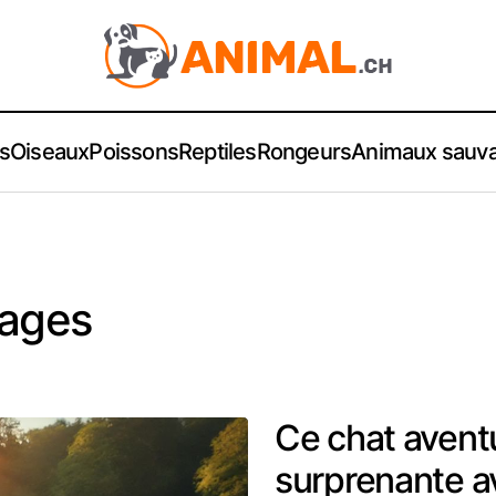
s
Oiseaux
Poissons
Reptiles
Rongeurs
Animaux sauv
vages
Ce chat aventu
surprenante av