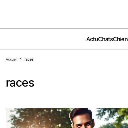
Actu
Chats
Chien
Accueil
races
races