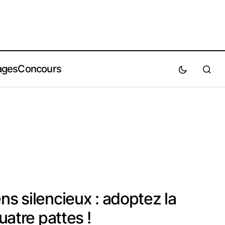
ages
Concours
ns silencieux : adoptez la
quatre pattes !