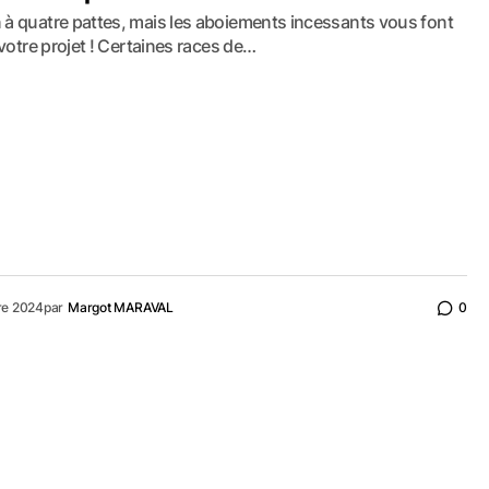
à quatre pattes, mais les aboiements incessants vous font
votre projet ! Certaines races de…
re 2024
par
Margot MARAVAL
0