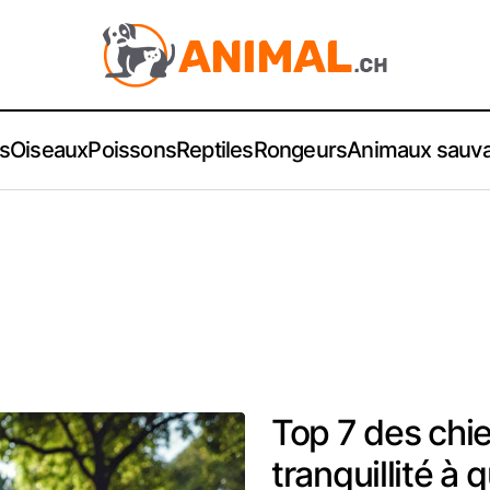
s
Oiseaux
Poissons
Reptiles
Rongeurs
Animaux sauv
Top 7 des chie
tranquillité à 