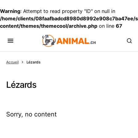
Warning
: Attempt to read property "ID" on null in
/home/clients/08faafbadcd8980d8992e908c7ba47ee/si
content/themes/themecool/archive.php
on line
67
Accueil
Lézards
Lézards
Sorry, no content