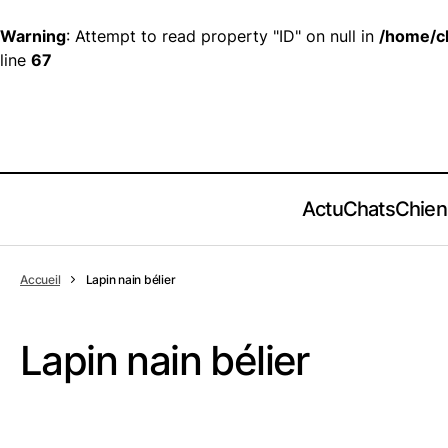
Warning
: Attempt to read property "ID" on null in
/home/c
line
67
Actu
Chats
Chien
Accueil
Lapin nain bélier
Lapin nain bélier