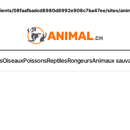
lients/08faafbadcd8980d8992e908c7ba47ee/sites/anim
s
Oiseaux
Poissons
Reptiles
Rongeurs
Animaux sauv