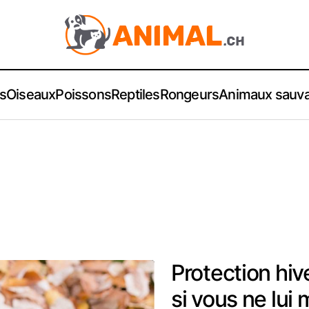
s
Oiseaux
Poissons
Reptiles
Rongeurs
Animaux sauv
Protection hiv
si vous ne lu