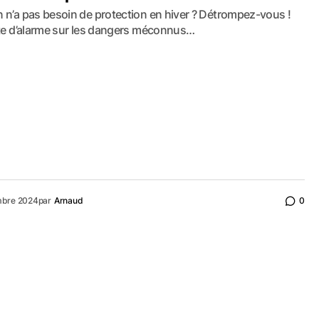
 n’a pas besoin de protection en hiver ? Détrompez-vous !
tte d’alarme sur les dangers méconnus…
mbre 2024
par
Arnaud
0