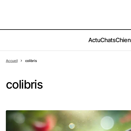
Actu
Chats
Chien
Accueil
colibris
colibris