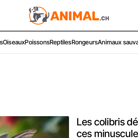
s
Oiseaux
Poissons
Reptiles
Rongeurs
Animaux sauv
Les colibris d
ces minuscules