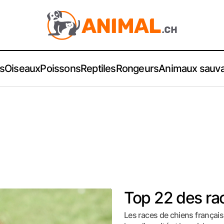
s
Oiseaux
Poissons
Reptiles
Rongeurs
Animaux sauv
Top 22 des ra
Les races de chiens françai