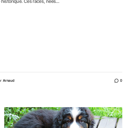
se historique. Ces races, nées…
r
Arnaud
0